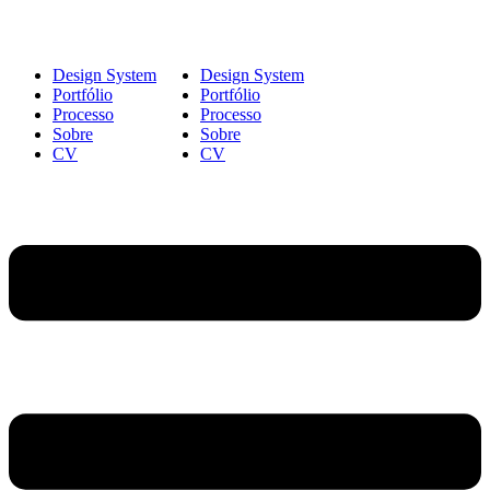
Design System
Design System
Portfólio
Portfólio
Processo
Processo
Sobre
Sobre
CV
CV