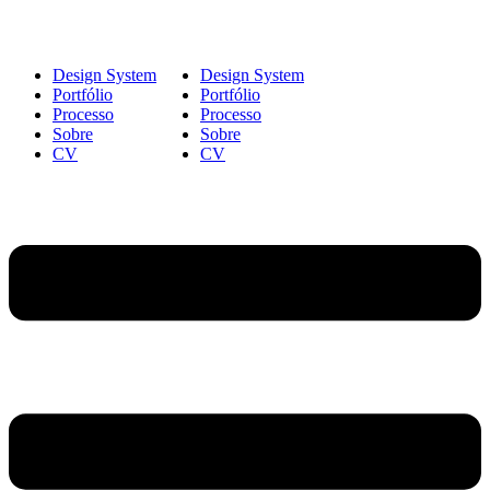
Design System
Design System
Portfólio
Portfólio
Processo
Processo
Sobre
Sobre
CV
CV